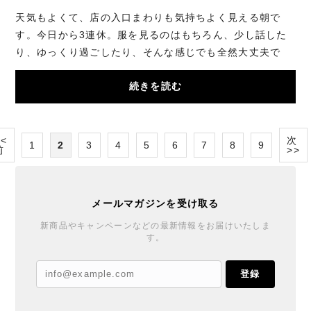
天気もよくて、店の入口まわりも気持ちよく見える朝で
す。今日から3連休。服を見るのはもちろん、少し話した
り、ゆっくり過ごしたり、そんな感じでも全然大丈夫で
す。店内もいろいろ見やすくしているので、気にな...
続きを読む
<<
次
1
2
3
4
5
6
7
8
9
前
>>
メールマガジンを受け取る
新商品やキャンペーンなどの最新情報をお届けいたしま
す。
登録