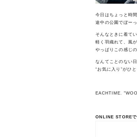
今日はちょっと時
途中の公園でぼー
そんなときに着て
軽く羽織れて、風
やっぱりこの感じ
なんてことのない
“お気に入り”がひ
EACHTIME. "WOO
ONLINE STO