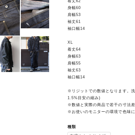
着丈62
身幅60
肩幅53
袖丈61
袖口幅14
XL
着丈64
身幅63
肩幅55
袖丈63
袖口幅14
※リジットでの数値となります。洗
1.5%目安の縮み)
※数値と実際の商品で若干の寸法
※お使いのモニターの環境で色味
種類