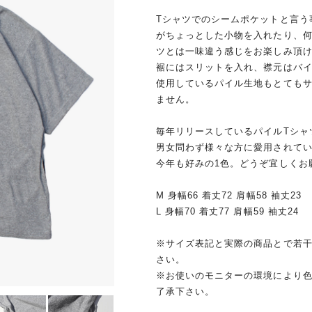
Tシャツでのシームポケットと言う
がちょっとした小物を入れたり、何
ツとは一味違う感じをお楽しみ頂
裾にはスリットを入れ、襟元はバ
使用しているパイル生地もとても
ません。
毎年リリースしているパイルTシャ
男女問わず様々な方に愛用されて
今年も好みの1色。どうぞ宜しくお
M 身幅66 着丈72 肩幅58 袖丈23
L 身幅70 着丈77 肩幅59 袖丈24
※サイズ表記と実際の商品とで若
さい。
※お使いのモニターの環境により
了承下さい。