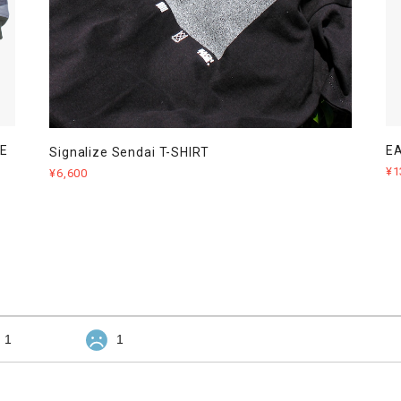
E
EA
Signalize Sendai T-SHIRT
¥1
¥6,600
1
1