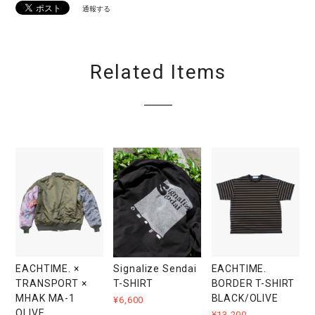
通報する
Related Items
EACHTIME. ×
EACHTIME.
Signalize Sendai
TRANSPORT ×
BORDER T-SHIRT
T-SHIRT
MHAK MA-1
BLACK/OLIVE
¥6,600
OLIVE
¥13,200