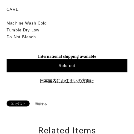
CARE
Machine Wash Cold
Tumble Dry Low
Do Not Bleach
International shipping available
Sold out
日本国内にお住まいの方向け
通報する
Related Items