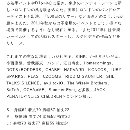
る若手バンドやDJを中心に招き、東京のインディ・シーンに新
しいロンドンの風を吹き込んだ。実際にロンドンのバンドやア
ーティストも出演。『500日のサマー』など映画とのコラボも話
題をよんだ。2011年秋からは不定期のイベントとして、様々な
場所で開催するようになり現在に至る。 また2012年には音楽
レーベルとしての活動もスタートし、カジヒデキの作品などを
リリース。
これまでの主な出演者：カジヒデキ、KINK、かせきさいだぁ、
小西康陽、曽我部恵一バンド、江口寿史、Homecomings、
DOTS+BORDERS、CHABE、HARVARD、KONCOS、LUBY
SPARKS、PLASTICZOOMS、RIDDIM SAUNTER、SHE
TALKS SILENCE、ayU tokiO、The Wisely Brothers、
SaToA、OCHA∞ME、Summer Eyeなど多数。JACK
PENATEやNEiLS CHiLDRENらロンドン勢も。
S : 身幅62 着丈70 肩幅57 袖丈22
M : 身幅66 着丈74 肩幅58 袖丈23
L : 身幅70 着丈77 肩幅59 袖丈24