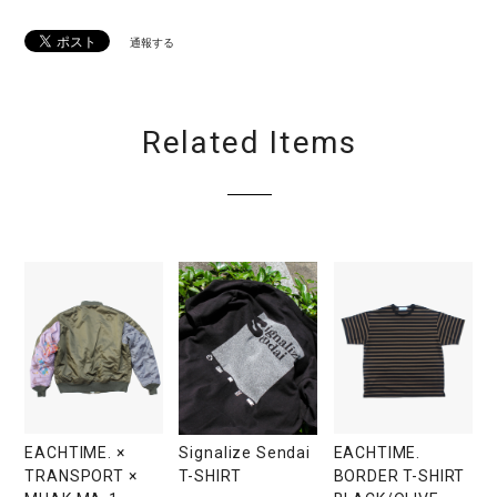
通報する
Related Items
EACHTIME. ×
EACHTIME.
Signalize Sendai
TRANSPORT ×
BORDER T-SHIRT
T-SHIRT