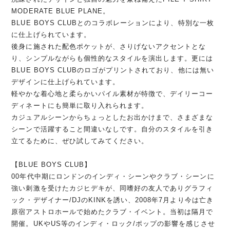
MODERATE BLUE PLANE。
BLUE BOYS CLUBとのコラボレーションにより、特別な一枚
に仕上げられています。
後身に施された配色ポケットが、さりげないアクセントとな
り、シンプルながらも個性的なスタイルを演出します。更には
BLUE BOYS CLUBのロゴがプリントされており、他には無い
デザインに仕上げられています。
軽やかな着心地と柔らかいパイル素材が特徴で、デイリーコー
ディネートにも簡単に取り入れられます。
カジュアルシーンからちょっとしたお出かけまで、さまざまな
シーンで活躍すること間違いなしです。自分のスタイルを引き
立てるために、ぜひ試してみてください。
【BLUE BOYS CLUB】
00年代中期にロンドンのインディ・シーンやクラブ・シーンに
強い刺激を受けたカジヒデキが、同嗜好の友人でありグラフィ
ック・デザイナー/DJのKINKを誘い、2008年7月より今は亡き
原宿アストロホールで始めたクラブ・イベント。当初は隔月で
開催。UKやUS等のインディ・ロック/ポップの影響を感じさせ